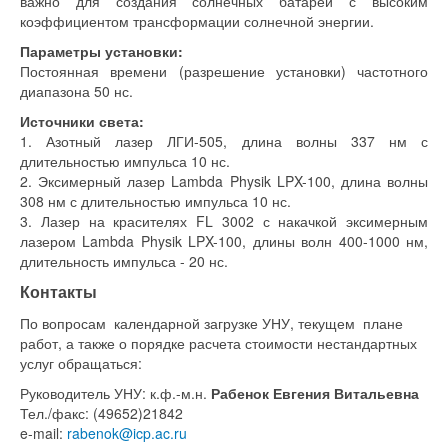
важно для создания солнечных батарей с высоким
коэффициентом трансформации солнечной энергии.
Параметры установки:
Постоянная времени (разрешение установки) частотного
диапазона 50 нс.
Источники света:
1. Азотный лазер ЛГИ-505, длина волны 337 нм с
длительностью импульса 10 нс.
2. Эксимерный лазер Lambda Physik LPX-100, длина волны
308 нм с длительностью импульса 10 нс.
3. Лазер на красителях FL 3002 с накачкой эксимерным
лазером Lambda Physik LPX-100, длины волн 400-1000 нм,
длительность импульса - 20 нс.
Контакты
По вопросам календарной загрузке УНУ, текущем плане
работ, а также о порядке расчета стоимости нестандартных
услуг обращаться:
Руководитель УНУ: к.ф.-м.н.
Рабенок Евгения Витальевна
Тел./факс: (49652)21842
e-mail:
rabenok@icp.ac.ru